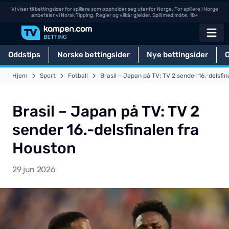
Vi viser til bettingsider for spillere som oppholder seg utenfor Norge. For spillere i Norge
anbefaler vi Norsk Tipping. Regler og vilkår gjelder. Spill med måte. 18+
Oddstips
Norske bettingsider
Nye bettingsider
Hjem
Sport
Fotball
Brasil – Japan på TV: TV 2 sender 16.-delsfi
Brasil – Japan på TV: TV 2
sender 16.-delsfinalen fra
Houston
29 jun 2026