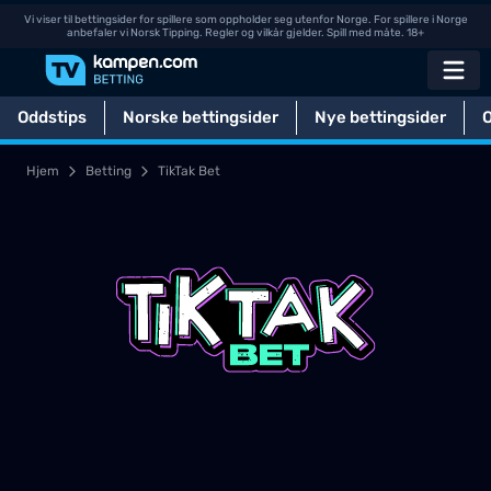
Vi viser til bettingsider for spillere som oppholder seg utenfor Norge. For spillere i Norge
anbefaler vi Norsk Tipping. Regler og vilkår gjelder. Spill med måte. 18+
Oddstips
Norske bettingsider
Nye bettingsider
Hjem
Betting
TikTak Bet