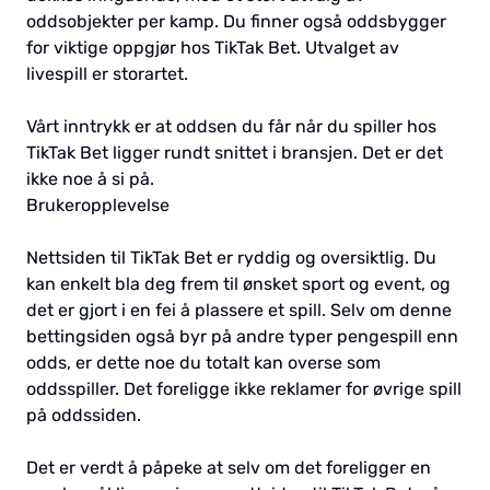
oddsobjekter per kamp. Du finner også oddsbygger
for viktige oppgjør hos TikTak Bet. Utvalget av
livespill er storartet.
Vårt inntrykk er at oddsen du får når du spiller hos
TikTak Bet ligger rundt snittet i bransjen. Det er det
ikke noe å si på.
Brukeropplevelse
Nettsiden til TikTak Bet er ryddig og oversiktlig. Du
kan enkelt bla deg frem til ønsket sport og event, og
det er gjort i en fei å plassere et spill. Selv om denne
bettingsiden også byr på andre typer pengespill enn
odds, er dette noe du totalt kan overse som
oddsspiller. Det foreligge ikke reklamer for øvrige spill
på oddssiden.
Det er verdt å påpeke at selv om det foreligger en