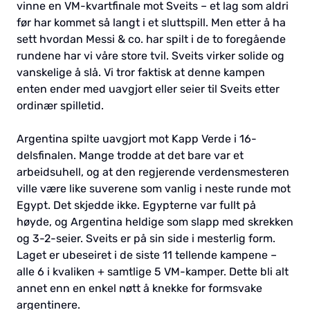
vinne en VM-kvartfinale mot Sveits – et lag som aldri
før har kommet så langt i et sluttspill. Men etter å ha
sett hvordan Messi & co. har spilt i de to foregående
rundene har vi våre store tvil. Sveits virker solide og
vanskelige å slå. Vi tror faktisk at denne kampen
enten ender med uavgjort eller seier til Sveits etter
ordinær spilletid.
Argentina spilte uavgjort mot Kapp Verde i 16-
delsfinalen. Mange trodde at det bare var et
arbeidsuhell, og at den regjerende verdensmesteren
ville være like suverene som vanlig i neste runde mot
Egypt. Det skjedde ikke. Egypterne var fullt på
høyde, og Argentina heldige som slapp med skrekken
og 3-2-seier. Sveits er på sin side i mesterlig form.
Laget er ubeseiret i de siste 11 tellende kampene –
alle 6 i kvaliken + samtlige 5 VM-kamper. Dette bli alt
annet enn en enkel nøtt å knekke for formsvake
argentinere.