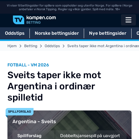
Vi viser til bettingsider for spillere som oppholder seg utenfor Norge. For spillere i Norge
anbefaler vi Norsk Tipping. Regler og vilkår gjelder. Spill med måte. 18+
Oddstips
Norske bettingsider
Nye bettingsider
Hjem
Betting
Oddstips
Sveits taper ikke mot Argentina i ordinær 
FOTBALL - VM 2026
Sveits taper ikke mot
Argentina i ordinær
spilletid
SPILLFORSLAG
Argentina - Sveits
Spillforslag
Dobbeltsjansespill på uavgjort