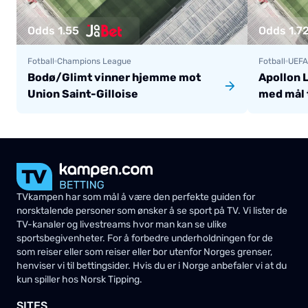
Odds 1.55
Odds 1.7
Fotball
Champions League
Fotball
UEFA
Bodø/Glimt vinner hjemme mot
Apollon 
Union Saint-Gilloise
med mål t
TVkampen har som mål å være den perfekte guiden for
norsktalende personer som ønsker å se sport på TV. Vi lister de
TV-kanaler og livestreams hvor man kan se ulike
sportsbegivenheter. For å forbedre underholdningen for de
som reiser eller som reiser eller bor utenfor Norges grenser,
henviser vi til bettingsider. Hvis du er i Norge anbefaler vi at du
kun spiller hos Norsk Tipping.
SITES