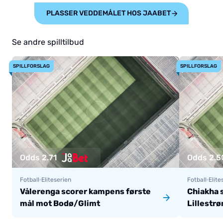
PLASSER VEDDEMÅLET HOS JAABET
Se andre spilltilbud
SPILLFORSLAG
SPILLFORSLAG
Odds 2.71
Odds 2.5
Fotball
Eliteserien
Fotball
Elite
Vålerenga scorer kampens første
Chiakha 
mål mot Bodø/Glimt
Lillestr