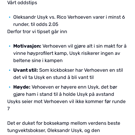
Vårt oddstips
Oleksandr Usyk vs. Rico Verhoeven varer i minst 6
runder, til odds 2.05
Derfor tror vi tipset går inn
Motivasjon:
Verhoeven vil gjøre alt i sin makt for å
vinne høyprofilert kamp, Usyk risikerer ingen av
beltene sine i kampen
Uvant stil:
Som kickbokser har Verhoeven en stil
det vil ta Usyk en stund å bli vant til
Høyde:
Vehoeven er høyere enn Usyk, det bør
gjøre ham i stand til å holde Usyk på avstand
Usyks seier mot Verhoeven vil ikke kommer før runde
7
Det er duket for boksekamp mellom verdens beste
tungvektsbokser, Oleksandr Usyk, og den