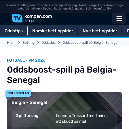
Vi viser til bettingsider for spillere som oppholder seg utenfor Norge. For spillere i Norge
anbefaler vi Norsk Tipping. Regler og vilkår gjelder. Spill med måte. 18+
Oddstips
Norske bettingsider
Nye bettingsider
Hjem
Betting
Oddstips
Oddsboost-spill på Belgia-Senegal
FOTBALL - VM 2026
Oddsboost-spill på Belgia-
Senegal
SPILLFORSLAG
Belgia - Senegal
Spillforslag
Leandro Trossard med minst
ett skudd på mål