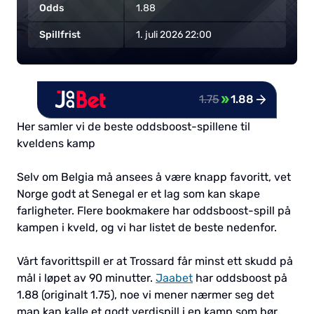
Odds
1.88
Spillfrist
1. juli 2026 22:00
1.75
1.88
TIL BOOKMAKER
Her samler vi de beste oddsboost-spillene til
kveldens kamp
Selv om Belgia må ansees å være knapp favoritt, vet
Norge godt at Senegal er et lag som kan skape
farligheter. Flere bookmakere har oddsboost-spill på
kampen i kveld, og vi har listet de beste nedenfor.
Vårt favorittspill er at Trossard får minst ett skudd på
mål i løpet av 90 minutter.
Jaabet
har oddsboost på
1.88 (originalt 1.75), noe vi mener nærmer seg det
man kan kalle et godt verdispill i en kamp som bør