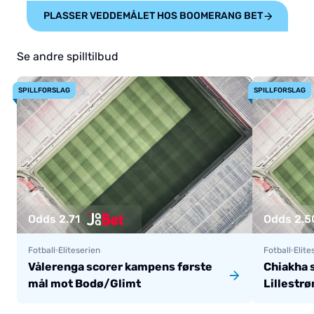
PLASSER VEDDEMÅLET HOS BOOMERANG BET
Se andre spilltilbud
SPILLFORSLAG
SPILLFORSLAG
Odds 2.71
Odds 2.5
Fotball
Eliteserien
Fotball
Elite
Vålerenga scorer kampens første
Chiakha 
mål mot Bodø/Glimt
Lillestr