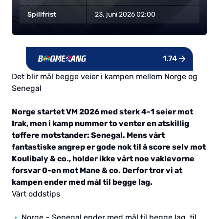
Spillfrist
23. juni 2026 02:00
1.74
TIL BOOKMAKER
Det blir mål begge veier i kampen mellom Norge og
Senegal
Norge startet VM 2026 med sterk 4-1 seier mot
Irak, men i kamp nummer to venter en atskillig
tøffere motstander: Senegal. Mens vårt
fantastiske angrep er gode nok til å score selv mot
Koulibaly & co., holder ikke vårt noe vaklevorne
forsvar 0-en mot Mane & co. Derfor tror vi at
kampen ender med mål til begge lag.
Vårt oddstips
Norge – Senegal ender med mål til begge lag, til