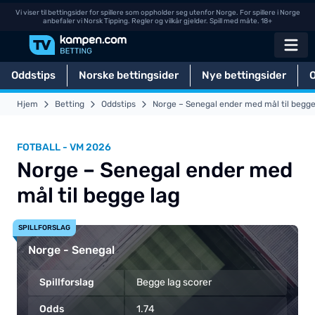
Vi viser til bettingsider for spillere som oppholder seg utenfor Norge. For spillere i Norge
anbefaler vi Norsk Tipping. Regler og vilkår gjelder. Spill med måte. 18+
Oddstips
Norske bettingsider
Nye bettingsider
Hjem
Betting
Oddstips
Norge – Senegal ender med mål til begge
FOTBALL - VM 2026
Norge – Senegal ender med
mål til begge lag
SPILLFORSLAG
Norge - Senegal
Spillforslag
Begge lag scorer
Odds
1.74