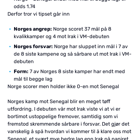
odds 1.74
Derfor tror vi tipset går inn
Norges angrep:
Norge scoret 37 mål på 8
kvalikkamper og 4 mot Irak i VM-debuten
Norges forsvar:
Norge har sluppet inn mål i 7 av
de 8 siste kampene og så sårbare ut mot Irak i VM-
debuten
Form:
7 av Norges 8 siste kamper har endt med
mål til begge lag
Norge scorer men holder ikke 0-en mot Senegal
Norges kamp mot Senegal blir en meget tøff
utfordring. I debuten vår mot Irak viste vi at vi er
bortimot ustoppelige fremover, samtidig som vi
fremstod skremmende sårbare i forsvar. Det gjør det
vanskelig å spå hvordan vi kommer til å klare oss mot
Senegal, et svært mye bedre lag enn Irak på papiret.