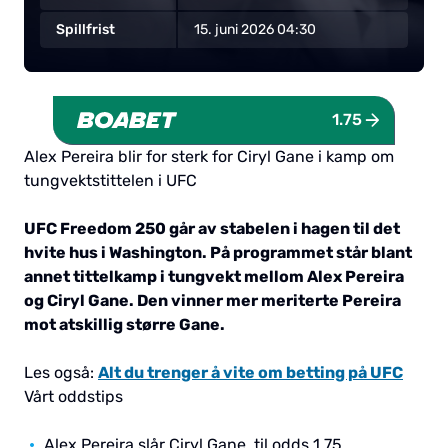
Spillfrist
15. juni 2026 04:30
1.75
TIL BOOKMAKER
Alex Pereira blir for sterk for Ciryl Gane i kamp om
tungvektstittelen i UFC
UFC Freedom 250 går av stabelen i hagen til det
hvite hus i Washington. På programmet står blant
annet tittelkamp i tungvekt mellom Alex Pereira
og Ciryl Gane. Den vinner mer meriterte Pereira
mot atskillig større Gane.
Les også:
Alt du trenger å vite om betting på UFC
Vårt oddstips
Alex Pereira slår Ciryl Gane, til odds 1.75