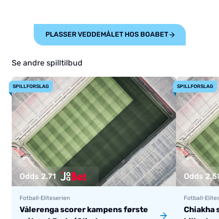
PLASSER VEDDEMÅLET HOS BOABET
Se andre spilltilbud
SPILLFORSLAG
SPILLFORSLAG
Odds 2.71
Odds 2.5
Fotball
Eliteserien
Fotball
Elite
Vålerenga scorer kampens første
Chiakha 