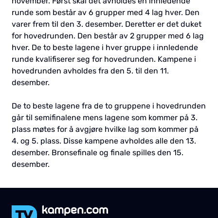
november. Først skal det avholdes en innledende
runde som består av 6 grupper med 4 lag hver. Den
varer frem til den 3. desember. Deretter er det duket
for hovedrunden. Den består av 2 grupper med 6 lag
hver. De to beste lagene i hver gruppe i innledende
runde kvalifiserer seg for hovedrunden. Kampene i
hovedrunden avholdes fra den 5. til den 11.
desember.
De to beste lagene fra de to gruppene i hovedrunden
går til semifinalene mens lagene som kommer på 3.
plass møtes for å avgjøre hvilke lag som kommer på
4. og 5. plass. Disse kampene avholdes alle den 13.
desember. Bronsefinale og finale spilles den 15.
desember.