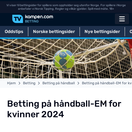
Vi viser til bettingsider for spillere som oppholder seg utenfor Norge. For spillere i Norge
anbefaler vi Norsk Tipping. Regler og vilkår gjelder. Spill med måte. 18+
Oddstips
Norske bettingsider
Nye bettingsider
Hjem
Betting
Betting på håndball
Betting på håndball-EM for k
Betting på håndball-EM for
kvinner 2024