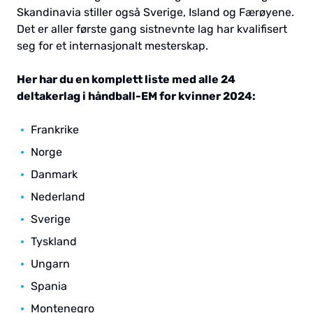
Skandinavia stiller også Sverige, Island og Færøyene.
Det er aller første gang sistnevnte lag har kvalifisert
seg for et internasjonalt mesterskap.
Her har du en komplett liste med alle 24
deltakerlag i håndball-EM for kvinner 2024:
Frankrike
Norge
Danmark
Nederland
Sverige
Tyskland
Ungarn
Spania
Montenegro