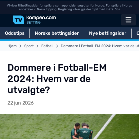
Vi viser til bettingsider for spillere som oppholder seg utenfor Norge. For spillere i Norge
anbefaler vi Norsk Tipping. Regler og vilkår gjelder. Spill med måte. 18+
Oddstips
Norske bettingsider
Nye bettingsider
Hjem
Sport
Fotball
Dommere i Fotball-EM 2024: Hvem var de ut
Dommere i Fotball-EM
2024: Hvem var de
utvalgte?
22 jun 2026