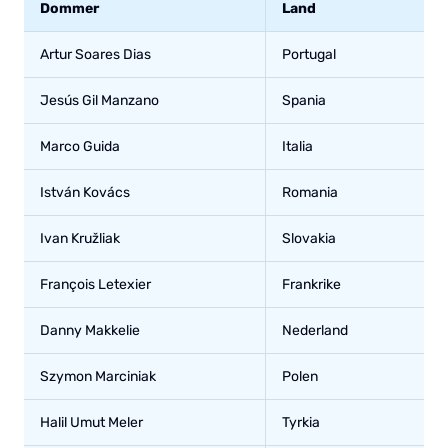
Dommer
Land
Artur Soares Dias
Portugal
Jesús Gil Manzano
Spania
Marco Guida
Italia
István Kovács
Romania
Ivan Kružliak
Slovakia
François Letexier
Frankrike
Danny Makkelie
Nederland
Szymon Marciniak
Polen
Halil Umut Meler
Tyrkia