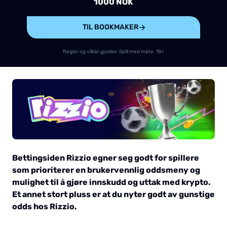
1000 NOK
TIL BOOKMAKER
Regler og vilkår gjelder. Spill med måte. 18+
Bettingsiden Rizzio egner seg godt for spillere
som prioriterer en brukervennlig oddsmeny og
mulighet til å gjøre innskudd og uttak med krypto.
Et annet stort pluss er at du nyter godt av gunstige
odds hos Rizzio.