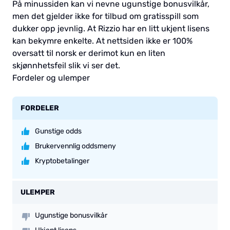
På minussiden kan vi nevne ugunstige bonusvilkår,
men det gjelder ikke for tilbud om gratisspill som
dukker opp jevnlig. At Rizzio har en litt ukjent lisens
kan bekymre enkelte. At nettsiden ikke er 100%
oversatt til norsk er derimot kun en liten
skjønnhetsfeil slik vi ser det.
Fordeler og ulemper
FORDELER
Gunstige odds
Brukervennlig oddsmeny
Kryptobetalinger
ULEMPER
Ugunstige bonusvilkår