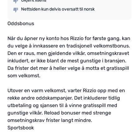
Ukjent lisens
Nettsiden kun delvis oversatt til norsk
Oddsbonus
Når du åpner ny konto hos Rizzio for første gang, kan
du velge å innkassere en tradisjonell velkomstbonus.
Den er raus, men gjeldende vilkår, omsetningskravet
inkludert, er ikke blant de mest gunstige i bransjen.
Da frister det mer å heller velge å motta et gratisspill
som velkomst.
Utover en varm velkomst, varter Rizzio opp med en
rekke andre oddskampanjer. Det inkluderer tidlig
utbetaling og sjansen til å vinne gratisspill med
gunstige vilkår. Reload bonuser med strenge
omsetningskrav frister langt mindre.
Sportsbook