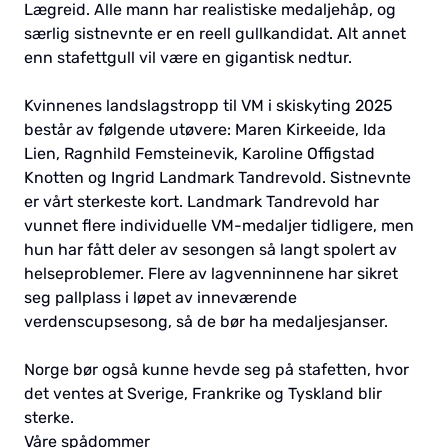
Lægreid. Alle mann har realistiske medaljehåp, og
særlig sistnevnte er en reell gullkandidat. Alt annet
enn stafettgull vil være en gigantisk nedtur.
Kvinnenes landslagstropp til VM i skiskyting 2025
består av følgende utøvere: Maren Kirkeeide, Ida
Lien, Ragnhild Femsteinevik, Karoline Offigstad
Knotten og Ingrid Landmark Tandrevold. Sistnevnte
er vårt sterkeste kort. Landmark Tandrevold har
vunnet flere individuelle VM-medaljer tidligere, men
hun har fått deler av sesongen så langt spolert av
helseproblemer. Flere av lagvenninnene har sikret
seg pallplass i løpet av inneværende
verdenscupsesong, så de bør ha medaljesjanser.
Norge bør også kunne hevde seg på stafetten, hvor
det ventes at Sverige, Frankrike og Tyskland blir
sterke.
Våre spådommer