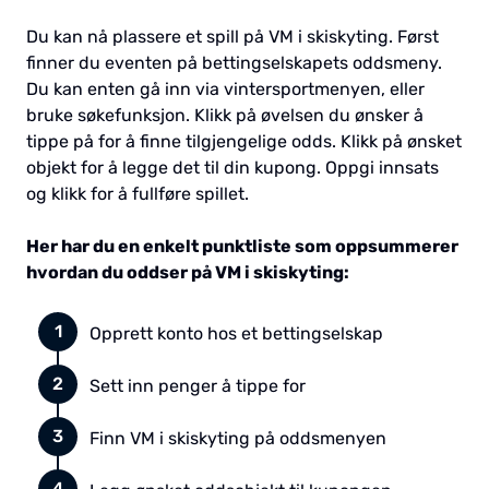
Du kan nå plassere et spill på VM i skiskyting. Først
finner du eventen på bettingselskapets oddsmeny.
Du kan enten gå inn via vintersportmenyen, eller
bruke søkefunksjon. Klikk på øvelsen du ønsker å
tippe på for å finne tilgjengelige odds. Klikk på ønsket
objekt for å legge det til din kupong. Oppgi innsats
og klikk for å fullføre spillet.
Her har du en enkelt punktliste som oppsummerer
hvordan du oddser på VM i skiskyting:
Opprett konto hos et bettingselskap
Sett inn penger å tippe for
Finn VM i skiskyting på oddsmenyen