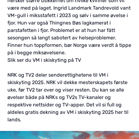
hersker større usikkerhet om hvilke kvinner som vil
være med på laget. Ingrid Landmark Tandrevold vant
VM-gull i miksstafett i 2023 og sølv i samme øvelse i
fjor. Hun var også Thingnes Bøs lagkamerat i
parstafetten i fjor. Problemet er at hun har fått
sesongen så langt sabotert av helseproblemer.
Finner hun toppformen, bør Norge være verdt å tippe
på i begge miksøvelsene.
Slik ser du VM i skiskyting på TV
NRK og TV2 deler senderettighetene til VM i
skiskyting 2025. NRK vil dekke mesterskapets første
uke, før TV2 tar over og viser resten. Du kan se alle
øvelser både på NRKs og TV2s TV-kanaler og
respektive nettsider og TV-apper. Det vil si full og
aldeles gratis dekning av VM i skiskyting 2025 her til
lands.