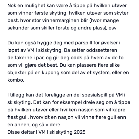
Nok en mulighet kan være å tippe på hvilken utøver
som vinner første skyting, hvilken utøver som skyter
best, hvor stor vinnermarginen blir (hvor mange
sekunder som skiller første og andre plass), osv.
Du kan også hygge deg med parspill for øvelser i
løpet av VM i skiskyting. Da setter oddssetteren
deltakerne i par, og gir deg odds på hvem av de to
som vil gjøre det best. Du kan plassere flere slike
objekter på en kupong som del av et system, eller en
kombo.
I tillegg kan det foreligge en del spesialspill på VM i
skiskyting. Det kan for eksempel dreie seg om å tippe
på hvilken utøver eller hvilken nasjon som vil kapre
flest gull, hvorvidt en nasjon vil vinne flere gull enn
en annen, og så videre.
Disse deltar i VM i skiskyting 2025