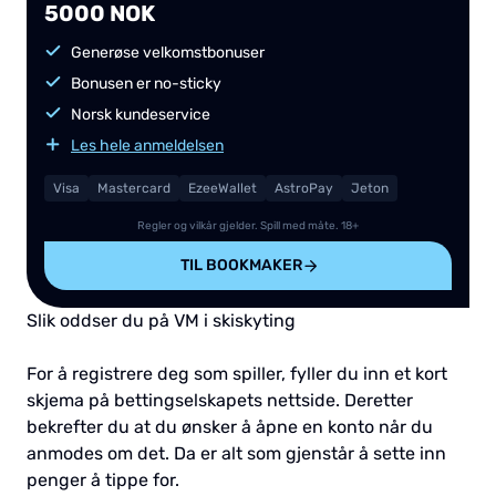
5000 NOK
Generøse velkomstbonuser
Bonusen er no-sticky
Norsk kundeservice
Les hele anmeldelsen
Visa
Mastercard
EzeeWallet
AstroPay
Jeton
Bitcoin
Revolut
Regler og vilkår gjelder. Spill med måte. 18+
TIL BOOKMAKER
Slik oddser du på VM i skiskyting
For å registrere deg som spiller, fyller du inn et kort
skjema på bettingselskapets nettside. Deretter
bekrefter du at du ønsker å åpne en konto når du
anmodes om det. Da er alt som gjenstår å sette inn
penger å tippe for.