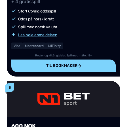
+ 4 gratisspill
Stort utvalg oddsspill
Odds på norsk idrett
Spill med norsk valuta
Les hele anmeldelsen
Visa
Mastercard
MiFinity
Regler og vilkår gjelder. Spill med måte. 18+
TIL BOOKMAKER
600 NOK