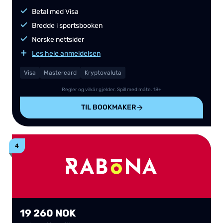
Betal med Visa
Bredde i sportsbooken
Norske nettsider
Les hele anmeldelsen
Visa
Mastercard
Kryptovaluta
Regler og vilkår gjelder. Spill med måte. 18+
TIL BOOKMAKER
19 260 NOK