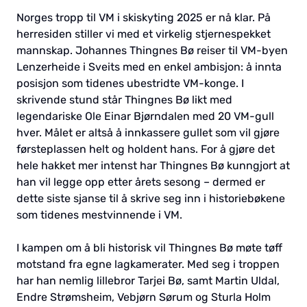
Norges tropp til VM i skiskyting 2025 er nå klar. På
herresiden stiller vi med et virkelig stjernespekket
mannskap. Johannes Thingnes Bø reiser til VM-byen
Lenzerheide i Sveits med en enkel ambisjon: å innta
posisjon som tidenes ubestridte VM-konge. I
skrivende stund står Thingnes Bø likt med
legendariske Ole Einar Bjørndalen med 20 VM-gull
hver. Målet er altså å innkassere gullet som vil gjøre
førsteplassen helt og holdent hans. For å gjøre det
hele hakket mer intenst har Thingnes Bø kunngjort at
han vil legge opp etter årets sesong – dermed er
dette siste sjanse til å skrive seg inn i historiebøkene
som tidenes mestvinnende i VM.
I kampen om å bli historisk vil Thingnes Bø møte tøff
motstand fra egne lagkamerater. Med seg i troppen
har han nemlig lillebror Tarjei Bø, samt Martin Uldal,
Endre Strømsheim, Vebjørn Sørum og Sturla Holm